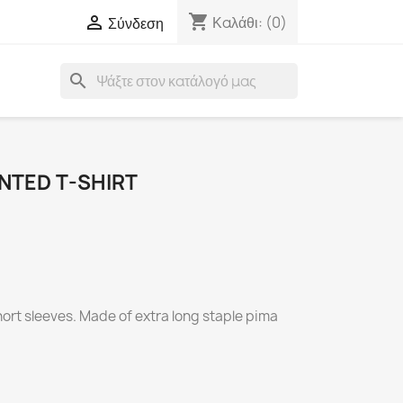
shopping_cart

Καλάθι:
(0)
Σύνδεση
search
NTED T-SHIRT
short sleeves. Made of extra long staple pima