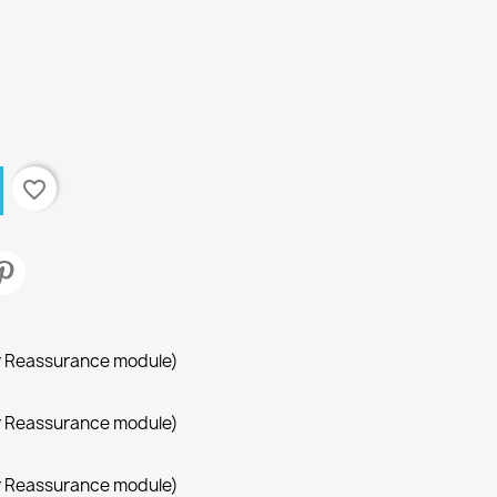
favorite_border
r Reassurance module)
r Reassurance module)
r Reassurance module)