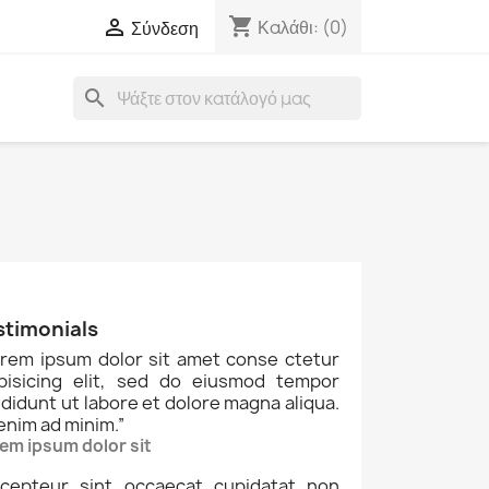
shopping_cart

Καλάθι:
(0)
Σύνδεση
search
stimonials
rem ipsum dolor sit amet conse ctetur
ipisicing elit, sed do eiusmod tempor
ididunt ut labore et dolore magna aliqua.
enim ad minim.
”
em ipsum dolor sit
cepteur sint occaecat cupidatat non