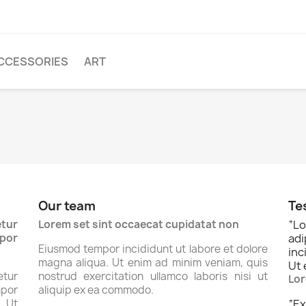
CCESSORIES
ART
Our team
Te
tur
Lorem set sint occaecat cupidatat non
“
Lo
por
ad
Eiusmod tempor incididunt ut labore et dolore
inc
magna aliqua. Ut enim ad minim veniam, quis
Ut 
tur
nostrud exercitation ullamco laboris nisi ut
Lor
por
aliquip ex ea commodo.
. Ut
“
Ex