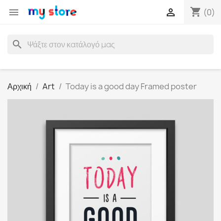
shopping_cart


(0)
search
Αρχική
Art
Today is a good day Framed poster