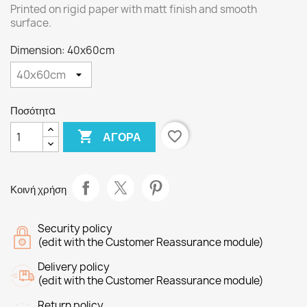
Printed on rigid paper with matt finish and smooth
surface.
Dimension: 40x60cm
Ποσότητα

favorite_border
ΑΓΟΡΆ
Κοινή χρήση
Security policy
(edit with the Customer Reassurance module)
Delivery policy
(edit with the Customer Reassurance module)
Return policy