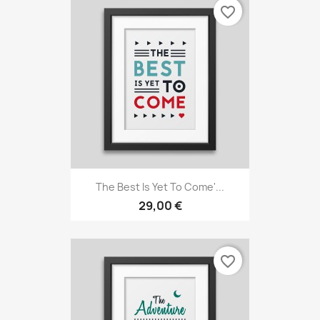
favorite_border
The Best Is Yet To Come'...
29,00 €
favorite_border