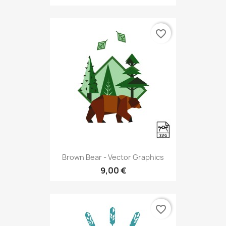
favorite_border
Brown Bear - Vector Graphics
9,00 €
favorite_border