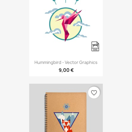
Hummingbird - Vector Graphics
9,00 €
favorite_border