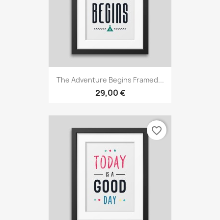
The Adventure Begins Framed...
29,00 €
favorite_border