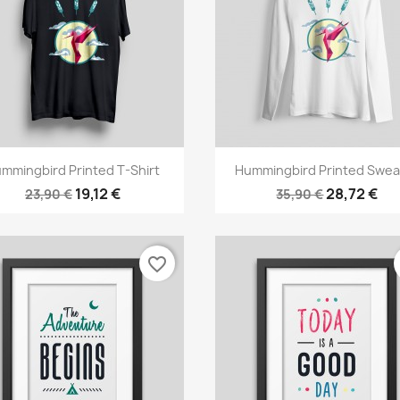
Γρήγορη προβολή
Γρήγορη προβολή


mmingbird Printed T-Shirt
Hummingbird Printed Swea
19,12 €
28,72 €
23,90 €
35,90 €
favorite_border