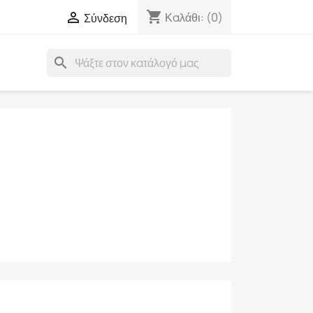
shopping_cart

Καλάθι:
(0)
Σύνδεση
search