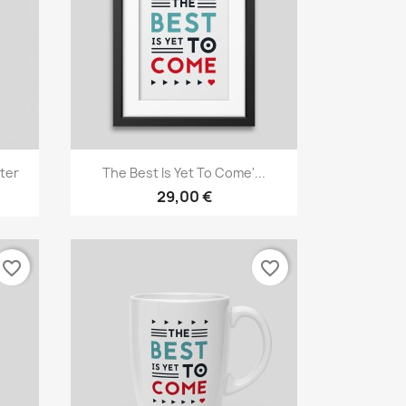
Γρήγορη προβολή

ter
The Best Is Yet To Come'...
29,00 €
favorite_border
favorite_border