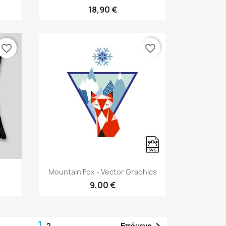
18,90 €
favorite_border
favorite_border
Γρήγορη προβολή

Mountain Fox - Vector Graphics
9,00 €
1

Επόμενο
2