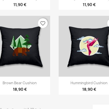
11,90 €
11,90 €
favorite_border
Γρήγορη προβολή
Γρήγορη προβολή


Brown Bear Cushion
Hummingbird Cushion
18,90 €
18,90 €